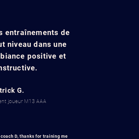
s entraînements de
ut niveau dans une
biance positive et
nstructive.
trick G.
ent joueur M13 AAA
coach D, thanks for training me