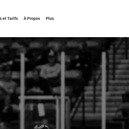
s et Tarifs
À Propos
Plus