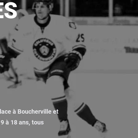
ES
ace à Boucherville et
 9 à 18 ans, tous