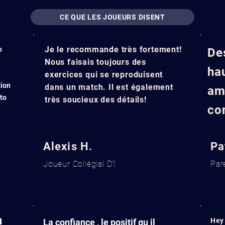
CE QUE LES JOUEURS DISENT
Je le recommande très fortement!
o
De
Nous faisais toujours des
ha
exercices qui se reproduisent
tion
dans un match. Il est également
am
 to
très soucieux des détails!
co
Alexis H.
Pa
Joueur Collégial D1
Par
h
Hey 
La confiance , le positif qu il