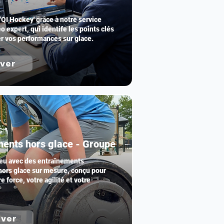
 'QI Hockey' grâce à notre service
o expert, qui identife les points clés
r vos performances sur glace.
rver
ments hors glace - Groupe
jeu avec des entraînements
hors glace sur mesure, conçu pour
e force, votre agilité et votre
rver