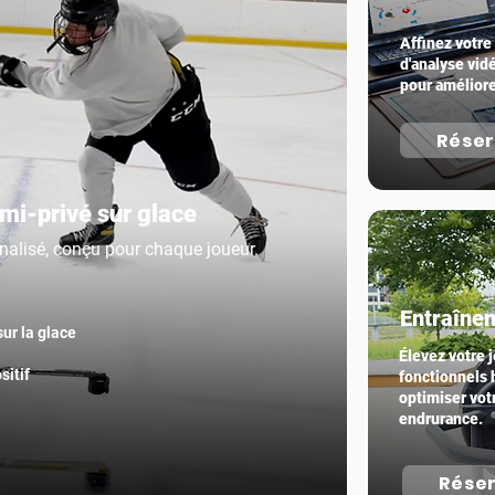
Affinez votre
d'analyse vidé
pour améliore
Rése
mi-privé sur glace
nalisé, conçu pour chaque joueur.
Entraîne
ur la glace
Élevez votre 
itif
fonctionnels 
optimiser votr
endrurance.
Rése