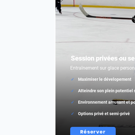
Session privées ou se
Entraînement sur glace person
✓
Maximiser le dévelopement
✓
Atteindre son plein potentiel s
✓
Environnement amusant et pos
✓
Options privé et semi-privé
Réserver