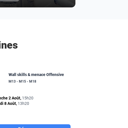
ines
Wall skills & menace Offensive
M13 - M15 - M18
che 2 Août,
15h20
i 8 Août,
13h20