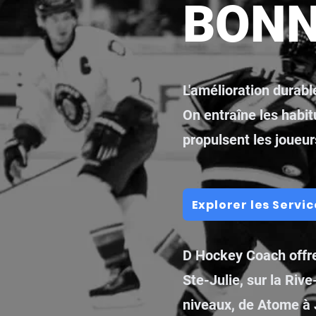
BONN
L'amélioration durab
On entraîne les habit
propulsent les joueur
Explorer les Servic
D Hockey Coach offre
Ste-Julie, sur la Riv
niveaux, de Atome à 