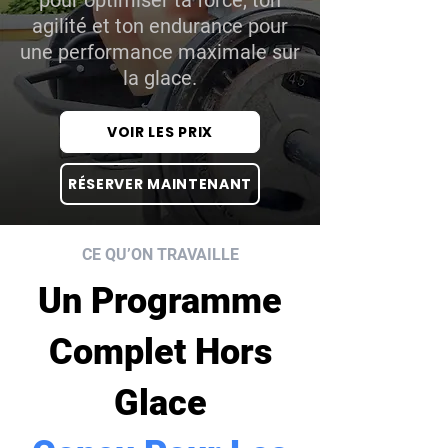
pour optimiser ta force, ton
agilité et ton endurance pour
une performance maximale sur
la glace.
VOIR LES PRIX
RÉSERVER MAINTENANT
CE QU’ON TRAVAILLE
Un Programme
Complet Hors
Glace